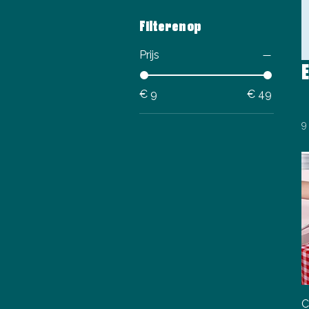
Filteren op
Prijs
€ 9
€ 49
9
C