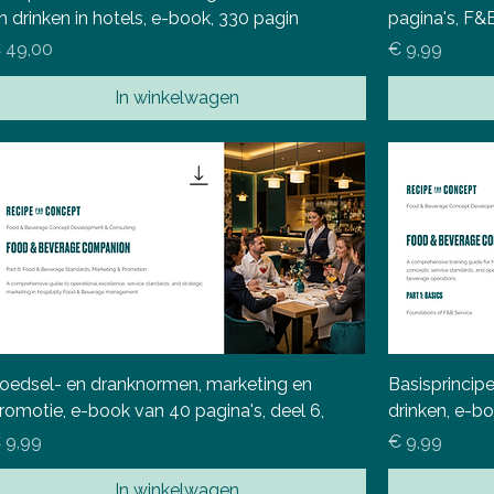
n drinken in hotels, e-book, 330 pagin
pagina's, F
ijs
Prijs
 49,00
€ 9,99
In winkelwagen
oedsel- en dranknormen, marketing en
Basisprincip
romotie, e-book van 40 pagina's, deel 6,
drinken, e-b
ijs
Prijs
 9,99
€ 9,99
In winkelwagen