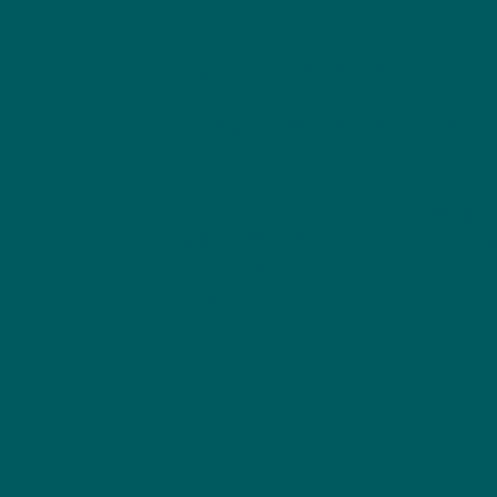
VOEDINGSMIDDELEN EN DRANKE
contact@recipeforconcept.co
Privacy
m
afdruk
contact@recipeforconcept.co
Algeme
m
Toegank
© 2014 
Hoofdstraat 2
door Re
82402 Seeshaupt
concept
(nabij München)
dranken
Duitsland