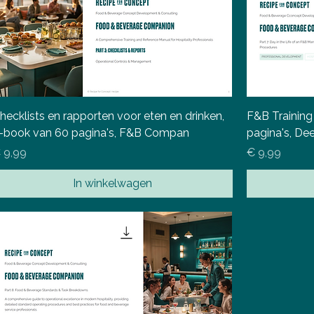
hecklists en rapporten voor eten en drinken,
F&B Training
-book van 60 pagina's, F&B Compan
pagina's, D
ijs
Prijs
 9,99
€ 9,99
In winkelwagen