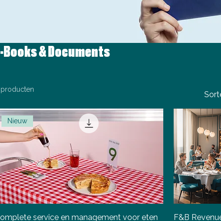
E-Books & Documents
 producten
Sort
Nieuw
omplete service en management voor eten
F&B Revenue