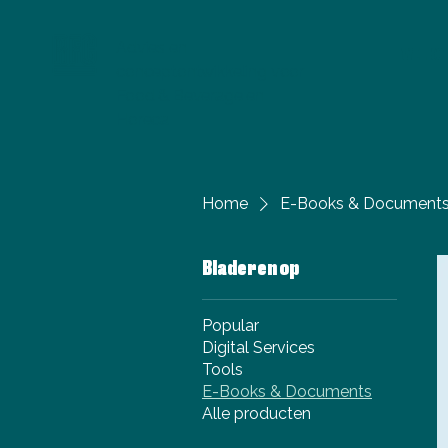
Advies en
WELKO
conceptontwikkeling
voor
Food & Beverage en
Horeca
Home
E-Books & Document
Bladeren op
Popular
Digital Services
Tools
E-Books & Documents
Alle producten