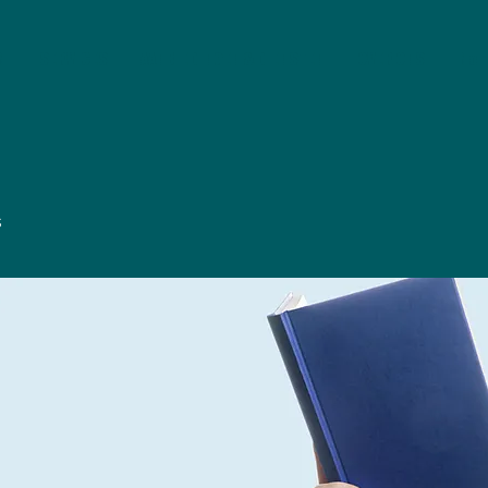
M
SERVICES
AANBIEDINGEN & DIENSTEN
OVER ONS
Mor
s