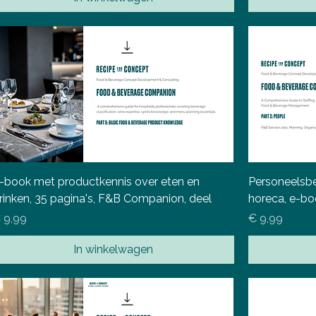
-book met productkennis over eten en
Personeelsbe
rinken, 35 pagina's, F&B Companion, deel
horeca, e-bo
ijs
Prijs
 9,99
€ 9,99
In winkelwagen