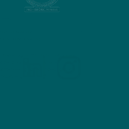
N
RD EN
PROFESSIONEE
beleid
L LID VAN DE
FCSI
ne voorwaarden
elijkheidsverklaring
- heden, alle rechten voorbehouden,
cipe for Concept | Advies en
ontwikkeling voor de voedings- en
industrie