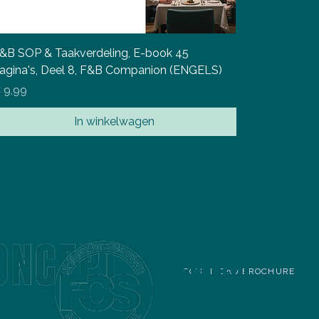
&B SOP & Taakverdeling, E-book 45
agina's, Deel 8, F&B Companion (ENGELS)
ijs
 9,99
In winkelwagen
RECEPT VOOR
CONCEPT
DOWNLOAD BROCHURE
IS EEN
NG OP HET GEBIED VAN
GECERTIFICEE