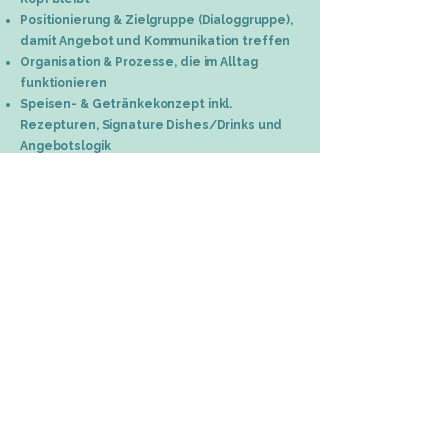
Positionierung & Zielgruppe (Dialoggruppe),
damit Angebot und Kommunikation treffen
Organisation & Prozesse, die im Alltag
funktionieren
Speisen- & Getränkekonzept inkl.
Rezepturen, Signature Dishes/Drinks und
Angebotslogik
Zoning & Ablaufplanung für effiziente Wege
und starke Gästemomente
Interior Design, passend zur Identität des
Konzepts
Funktionsplanung für Küche, Bar, Buffet –
inkl. detaillierter Fachplanung
Betriebsmittel & Mitarbeiter-Styling, damit
Wirkung und Umsetzung zusammenpassen
Branding-Paket mit Kommunikationsträgern
und Restaurant-Grafiken
Marketingstrategie & kommerzielles
Konzept, um Nachfrage und Ertrag planbar
zu machen
Managementsysteme & Digitalisierung, die