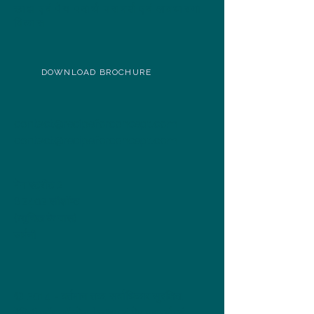
खाद्य एवं पेय पदार्थ परामर्श एवं अवधारणा
विकास
DOWNLOAD BROCHURE
contact@recipeforconcept.com
contact@recipeforconcept.com
मेन स्ट्रीट 2
82402 सीशॉप्ट
(म्यूनिख के पास)
जर्मनी
© 2014 - वर्तमान तक, सर्वाधिकार सुरक्षित,
रेसिपी फॉर कॉन्सेप्ट | खाद्य एवं पेय परामर्श एवं