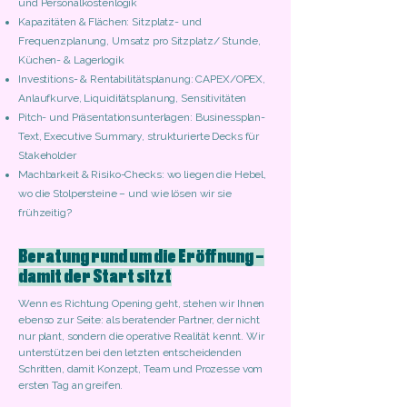
und Personalkostenlogik
Kapazitäten & Flächen: Sitzplatz- und
Frequenzplanung, Umsatz pro Sitzplatz/ Stunde,
Küchen- & Lagerlogik
Investitions- & Rentabilitätsplanung: CAPEX/OPEX,
Anlaufkurve, Liquiditätsplanung, Sensitivitäten
Pitch- und Präsentationsunterlagen: Businessplan-
Text, Executive Summary, strukturierte Decks für
Stakeholder
Machbarkeit & Risiko-Checks: wo liegen die Hebel,
wo die Stolpersteine – und wie lösen wir sie
frühzeitig?
Beratung rund um die Eröffnung –
damit der Start sitzt
Wenn es Richtung Opening geht, stehen wir Ihnen
ebenso zur Seite: als beratender Partner, der nicht
nur plant, sondern die operative Realität kennt. Wir
unterstützen bei den letzten entscheidenden
Schritten, damit Konzept, Team und Prozesse vom
ersten Tag an greifen.