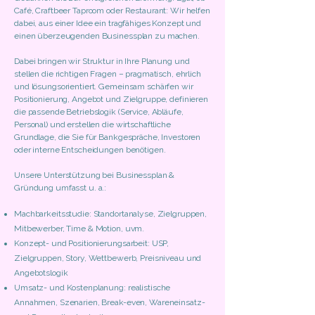
Café, Craftbeer Taproom oder Restaurant: Wir helfen
dabei, aus einer Idee ein tragfähiges Konzept und
einen überzeugenden Businessplan zu machen.
Dabei bringen wir Struktur in Ihre Planung und
stellen die richtigen Fragen – pragmatisch, ehrlich
und lösungsorientiert. Gemeinsam schärfen wir
Positionierung, Angebot und Zielgruppe, definieren
die passende Betriebslogik (Service, Abläufe,
Personal) und erstellen die wirtschaftliche
Grundlage, die Sie für Bankgespräche, Investoren
oder interne Entscheidungen benötigen.
Unsere Unterstützung bei Businessplan &
Gründung umfasst u. a.:
Machbarkeitsstudie: Standortanalyse, Zielgruppen,
Mitbewerber, Time & Motion, uvm.
Konzept- und Positionierungsarbeit: USP,
Zielgruppen, Story, Wettbewerb, Preisniveau und
Angebotslogik
Umsatz- und Kostenplanung: realistische
Annahmen, Szenarien, Break-even, Wareneinsatz-