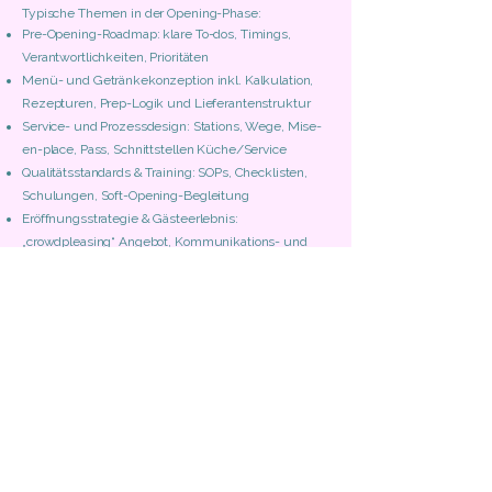
Typische Themen in der Opening-Phase:
Pre-Opening-Roadmap: klare To-dos, Timings,
Verantwortlichkeiten, Prioritäten
Menü- und Getränkekonzeption inkl. Kalkulation,
Rezepturen, Prep-Logik und Lieferantenstruktur
Service- und Prozessdesign: Stations, Wege, Mise-
en-place, Pass, Schnittstellen Küche/Service
Qualitätsstandards & Training: SOPs, Checklisten,
Schulungen, Soft-Opening-Begleitung
Eröffnungsstrategie & Gästeerlebnis:
„crowdpleasing“ Angebot, Kommunikations- und
Launch-Ideen, Feedback-Loops
Ob punktuell für einzelne Bausteine oder als
durchgängige Begleitung: Wir sind an Ihrer Seite,
wenn Entscheidungen anstehen – und sorgen
dafür, dass Ihr Betrieb nicht nur gut startet, sondern
langfristig erfolgreich läuft.
KONTAKT