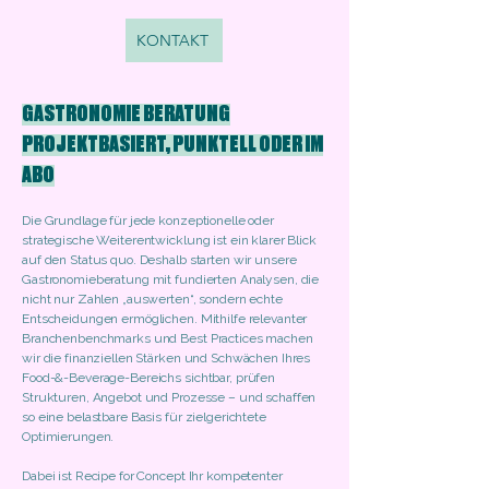
KONTAKT
GASTRONOMIE BERATUNG
PROJEKTBASIERT, PUNKTELL ODER IM
ABO
Die Grundlage für jede konzeptionelle oder
strategische Weiterentwicklung ist ein klarer Blick
auf den Status quo. Deshalb starten wir unsere
Gastronomieberatung mit fundierten Analysen, die
nicht nur Zahlen „auswerten“, sondern echte
Entscheidungen ermöglichen. Mithilfe relevanter
Branchenbenchmarks und Best Practices machen
wir die finanziellen Stärken und Schwächen Ihres
Food-&-Beverage-Bereichs sichtbar, prüfen
Strukturen, Angebot und Prozesse – und schaffen
so eine belastbare Basis für zielgerichtete
Optimierungen.
Dabei ist Recipe for Concept Ihr kompetenter