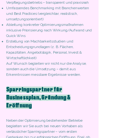
Verpflegungsbetriebs – transparent und praxisnah
Umfassendes Benchmarking mit Branchenwerten
und Best Practices (vergleichbar, realistisch,
umsetzungsorientiert)
Ableitung konkreter Optimierungsmaßnahmen
inklusive Priorisierung nach Wirkung/Aufwand und
Quick Wins
Erstellung von Machbarkeitsstudien und
Entscheidungsgrundlagen (z. B. Flächen,
Kapazitäten, Angebotslogik, Personal, Invest &
Wirtschaftlichkeit)
Auf Wunsch begleiten wir nicht nur die Analyse,
sondern auch die Umsetzung – damit aus
Erkenntnissen messbare Ergebnisse werden.
Sparringspartner für
Businessplan, Gründung &
Eröffnung
Neben der Optimierung bestehender Betriebe
begleiten wir Sie auch bei neuen Vorhaben als
verlässlicher Sparringspartner – vom ersten
Gedanken bis zur erfolgreichen Eröffnung. Egal, ob