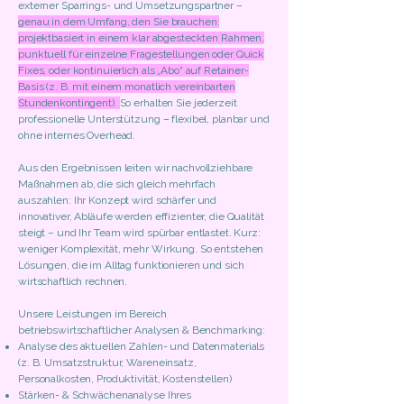
externer Sparrings- und Umsetzungspartner –
genau in dem Umfang, den Sie brauchen:
projektbasiert in einem klar abgesteckten Rahmen,
punktuell für einzelne Fragestellungen oder Quick
Fixes, oder kontinuierlich als „Abo“ auf Retainer-
Basis (z. B. mit einem monatlich vereinbarten
Stundenkontingent).
So erhalten Sie jederzeit
professionelle Unterstützung – flexibel, planbar und
ohne internes Overhead.
Aus den Ergebnissen leiten wir nachvollziehbare
Maßnahmen ab, die sich gleich mehrfach
auszahlen: Ihr Konzept wird schärfer und
innovativer, Abläufe werden effizienter, die Qualität
steigt – und Ihr Team wird spürbar entlastet. Kurz:
weniger Komplexität, mehr Wirkung. So entstehen
Lösungen, die im Alltag funktionieren und sich
wirtschaftlich rechnen.
Unsere Leistungen im Bereich
betriebswirtschaftlicher Analysen & Benchmarking:
Analyse des aktuellen Zahlen- und Datenmaterials
(z. B. Umsatzstruktur, Wareneinsatz,
Personalkosten, Produktivität, Kostenstellen)
Stärken- & Schwächenanalyse Ihres