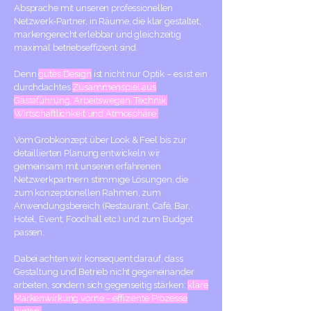
Absprache mit unseren professionellen
Netzwerk-Partner, in Räume, die klar gestaltet,
markengerecht erlebbar und gleichzeitig
maximal betriebseffizient sind.
Denn
gutes Design
ist nicht nur Optik – es ist ein
durchdachtes
Zusammenspiel aus
Gästeführung, Arbeitswegen, Technik,
Wirtschaftlichkeit und Atmosphäre.
Vom Grobkonzept über Look & Feel bis zur
detaillierten Planung entwickeln wir
gemeinsam mit unseren erfahrenen
Netzwerkpartnern stimmige Lösungen, die
zum konzeptionellen Rahmen, zum
Anwendungsbereich (Restaurant, Café, Bar,
Hotel, Event, Foodhall etc.) und zum Budget
passen.
Dabei achten wir konsequent darauf, dass
Gestaltung und Betrieb nicht gegeneinander
arbeiten, sondern sich gegenseitig stärken:
klare
Markenwirkung vorne – effiziente Prozesse