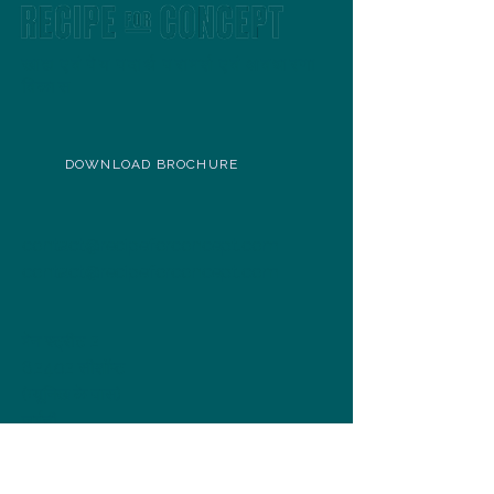
खाद्य एवं पेय पदार्थ परामर्श एवं अवधारणा
विकास
DOWNLOAD BROCHURE
contact@recipeforconcept.com
contact@recipeforconcept.com
मेन स्ट्रीट 2
82402 सीशॉप्ट
(म्यूनिख के पास)
जर्मनी